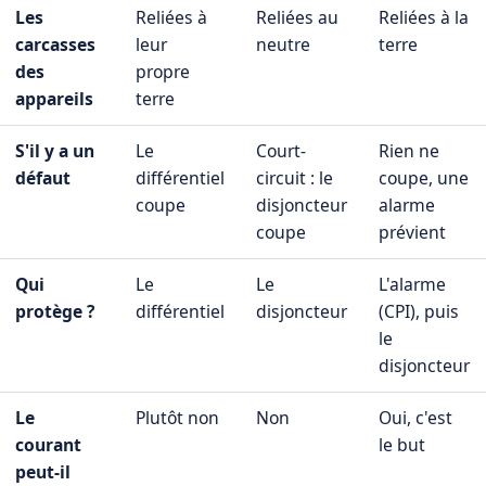
Les
Reliées à
Reliées au
Reliées à la
carcasses
leur
neutre
terre
des
propre
appareils
terre
S'il y a un
Le
Court-
Rien ne
défaut
différentiel
circuit : le
coupe, une
coupe
disjoncteur
alarme
coupe
prévient
Qui
Le
Le
L'alarme
protège ?
différentiel
disjoncteur
(CPI), puis
le
disjoncteur
Le
Plutôt non
Non
Oui, c'est
courant
le but
peut-il